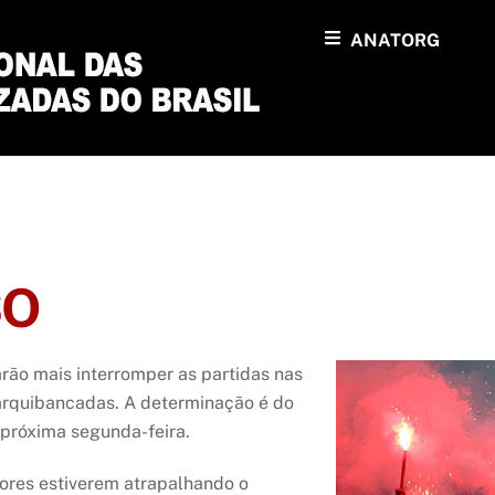
ANATORG
SO
rão mais interromper as partidas nas
arquibancadas. A determinação é do
a próxima segunda-feira.
dores estiverem atrapalhando o