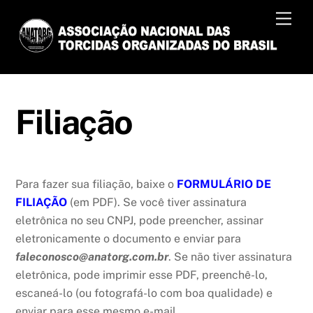
Skip
Men
to
content
Filiação
Para fazer sua filiação, baixe o
FORMULÁRIO DE
FILIAÇÃO
(em PDF). Se você tiver assinatura
eletrônica no seu CNPJ, pode preencher, assinar
eletronicamente o documento e enviar para
faleconosco@anatorg.com.br
. Se não tiver assinatura
eletrônica, pode imprimir esse PDF, preenchê-lo,
escaneá-lo (ou fotografá-lo com boa qualidade) e
enviar para esse mesmo e-mail.