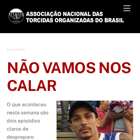
Skip
Men
to
content
28/10/2016
NÃO VAMOS NOS
CALAR
O que aconteceu
nesta semana são
dois episódios
claros de
despreparo