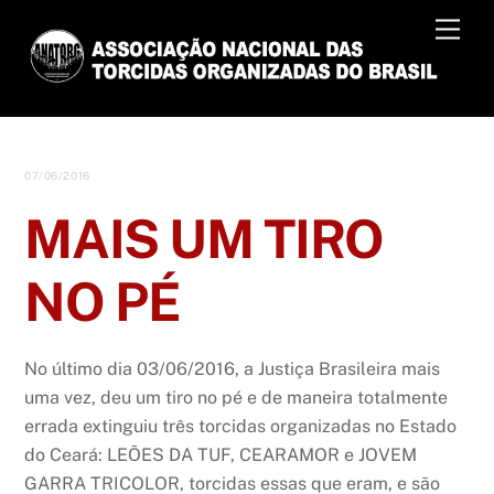
Skip
Men
to
content
07/06/2016
MAIS UM TIRO
NO PÉ
No último dia 03/06/2016, a Justiça Brasileira mais
uma vez, deu um tiro no pé e de maneira totalmente
errada extinguiu três torcidas organizadas no Estado
do Ceará: LEÕES DA TUF, CEARAMOR e JOVEM
GARRA TRICOLOR, torcidas essas que eram, e são