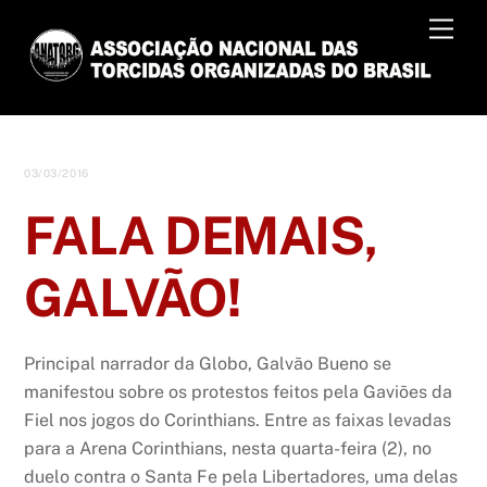
Skip
Men
to
content
03/03/2016
FALA DEMAIS,
GALVÃO!
Principal narrador da Globo, Galvão Bueno se
manifestou sobre os protestos feitos pela Gaviões da
Fiel nos jogos do Corinthians. Entre as faixas levadas
para a Arena Corinthians, nesta quarta-feira (2), no
duelo contra o Santa Fe pela Libertadores, uma delas